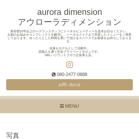
aurora dimension
アウローラディメンション
美容歴20年以上のベテランスタッフにトータルビューティーを是非お任せください。
お肌のお悩みやコンプレックスを解消し、トータルメイクまで充実したメニューをご用意
しております。ゆったりとした時間を寛いで頂けるスペースでお客様をお待ちしておりま
す。
自身もモデルとして活動中。
芸能人も通う完全プライベートサロンです。
HBLハリウッドブロウ正規導入店。
080-2477-0888
お問い合わせ
MENU
写真